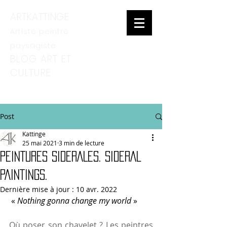
ARTKATTINGE
Artiste peintre
paysagiste
BLOG ART ET
CULTURE
Post
Kattinge
25 mai 2021
3 min de lecture
PEINTURES SIDERALES. SIDERAL
PAINTINGS.
Dernière mise à jour :
10 avr. 2022
 « 
Nothing gonna change my world 
»
Où poser son chavelet ? Les peintres 